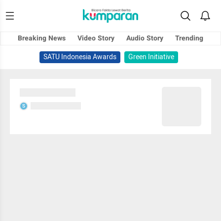
Breaking News
Video Story
Audio Story
Trending
SATU Indonesia Awards
Green Initiative
Sedang memuat...
Sedang memuat...
S