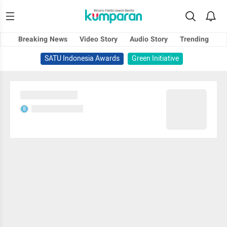
Breaking News
Video Story
Audio Story
Trending
SATU Indonesia Awards
Green Initiative
Sedang memuat...
Sedang memuat...
S