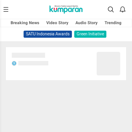
Breaking News
Video Story
Audio Story
Trending
SATU Indonesia Awards
Green Initiative
Sedang memuat...
Sedang memuat...
S