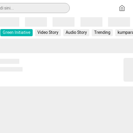
Loading
Loading
Loading
Loading
Loading
Green Initiative
Video Story
Audio Story
Trending
kumpar
 memuat...
ng memuat...