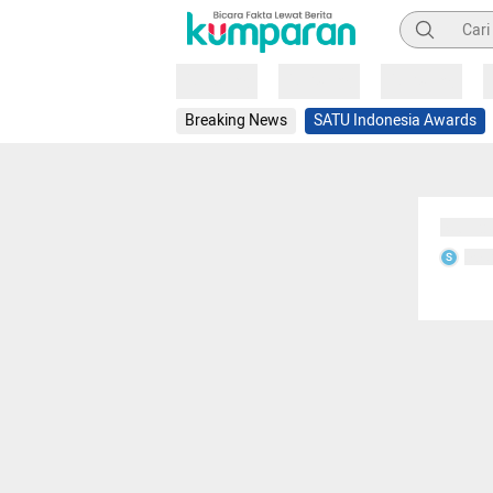
Pencarian
Loading
Loading
Loading
Breaking News
SATU Indonesia Awards
Sedang
Seda
S