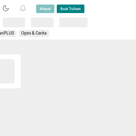
Masuk
Buat Tulisan
Loading
Loading
Lainnya
anPLUS
Opini & Cerita