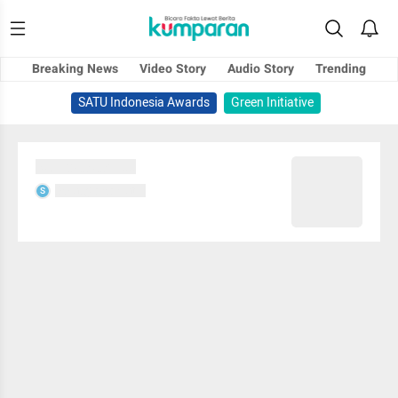
Breaking News
Video Story
Audio Story
Trending
SATU Indonesia Awards
Green Initiative
Sedang memuat...
Sedang memuat...
S