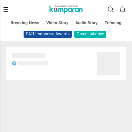
Breaking News
Video Story
Audio Story
Trending
SATU Indonesia Awards
Green Initiative
Sedang memuat...
Sedang memuat...
S