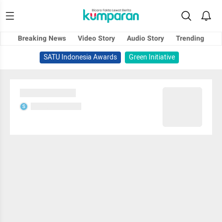
Breaking News
Video Story
Audio Story
Trending
SATU Indonesia Awards
Green Initiative
Sedang memuat...
Sedang memuat...
S