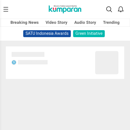
Breaking News
Video Story
Audio Story
Trending
SATU Indonesia Awards
Green Initiative
Sedang memuat...
Sedang memuat...
S