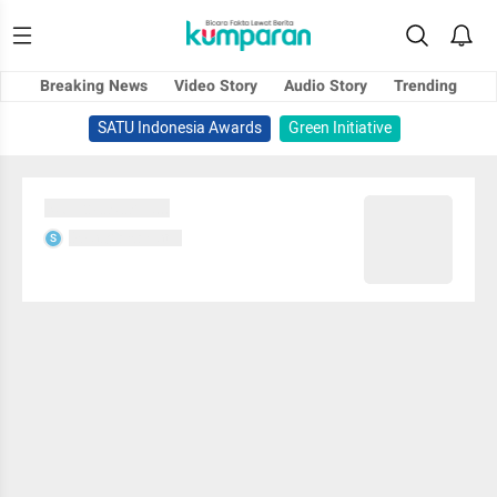
Breaking News
Video Story
Audio Story
Trending
SATU Indonesia Awards
Green Initiative
Sedang memuat...
Sedang memuat...
S