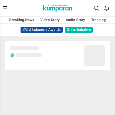
Breaking News
Video Story
Audio Story
Trending
SATU Indonesia Awards
Green Initiative
Sedang memuat...
Sedang memuat...
S