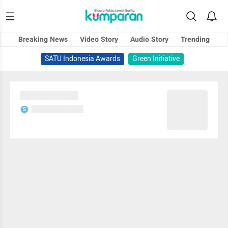
Breaking News
Video Story
Audio Story
Trending
SATU Indonesia Awards
Green Initiative
Sedang memuat...
Sedang memuat...
S