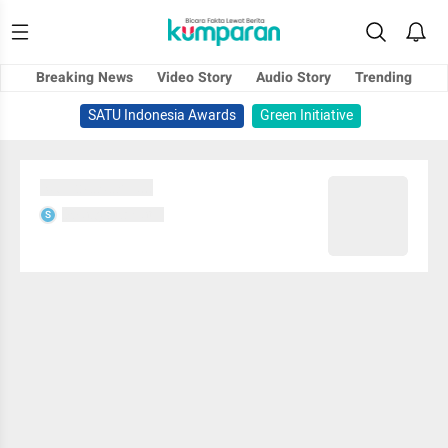
Breaking News
Video Story
Audio Story
Trending
SATU Indonesia Awards
Green Initiative
Sedang memuat...
Sedang memuat...
S