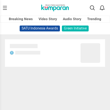
Breaking News
Video Story
Audio Story
Trending
SATU Indonesia Awards
Green Initiative
Sedang memuat...
Sedang memuat...
S