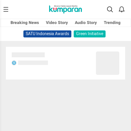
Breaking News
Video Story
Audio Story
Trending
SATU Indonesia Awards
Green Initiative
Sedang memuat...
Sedang memuat...
S