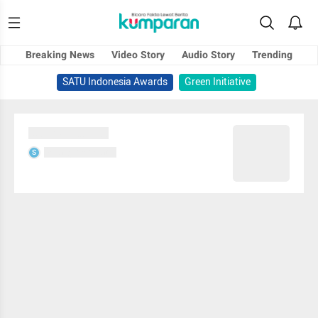
Breaking News
Video Story
Audio Story
Trending
SATU Indonesia Awards
Green Initiative
Sedang memuat...
Sedang memuat...
S