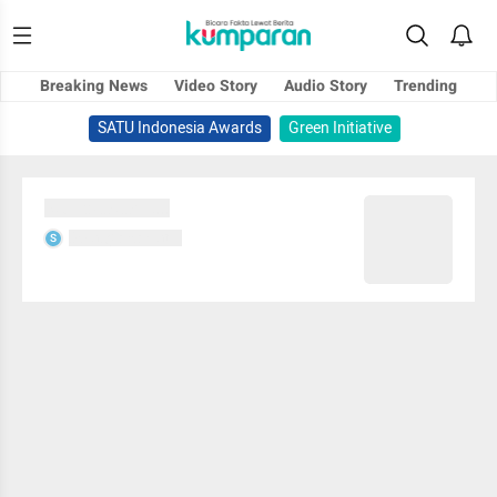
Breaking News
Video Story
Audio Story
Trending
SATU Indonesia Awards
Green Initiative
Sedang memuat...
Sedang memuat...
S