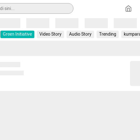
Loading
Loading
Loading
Loading
Loading
Green Initiative
Video Story
Audio Story
Trending
kumpar
 memuat...
ng memuat...