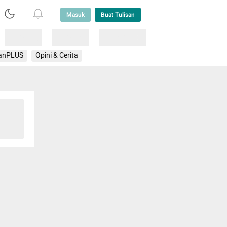
Masuk
Buat Tulisan
Loading
Loading
Lainnya
anPLUS
Opini & Cerita