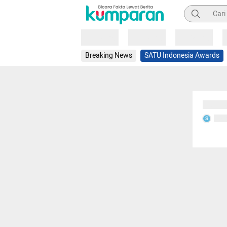
Pencarian
Loading
Loading
Loading
Breaking News
SATU Indonesia Awards
Sedang
Seda
S