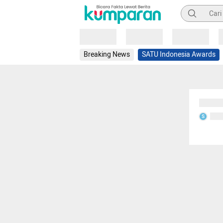
Pencarian
Loading
Loading
Loading
Breaking News
SATU Indonesia Awards
Sedang
Seda
S