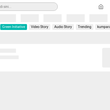
Loading
Loading
Loading
Loading
Loading
Green Initiative
Video Story
Audio Story
Trending
kumpar
 memuat...
ng memuat...