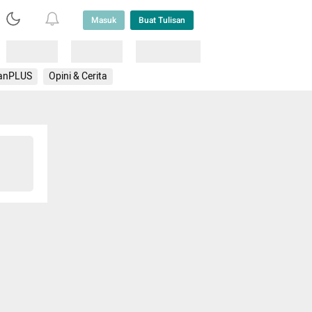
Masuk
Buat Tulisan
Loading
Loading
Lainnya
anPLUS
Opini & Cerita