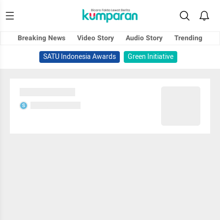
Breaking News
Video Story
Audio Story
Trending
SATU Indonesia Awards
Green Initiative
Sedang memuat...
Sedang memuat...
S