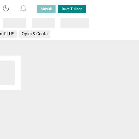
Masuk
Buat Tulisan
Loading
Loading
Lainnya
anPLUS
Opini & Cerita