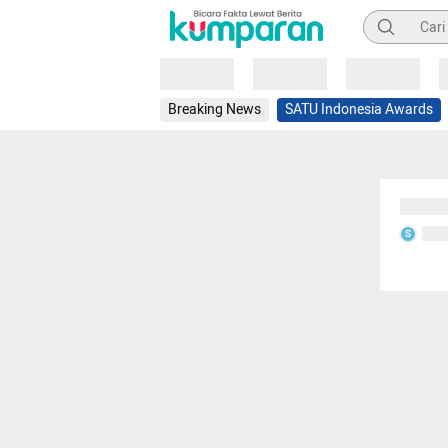
Pencarian
Loading
Loading
Loading
Breaking News
SATU Indonesia Awards
Sedang
Seda
S