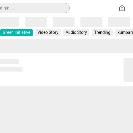
Loading
Loading
Loading
Loading
Loading
Green Initiative
Video Story
Audio Story
Trending
kumpar
 memuat...
ng memuat...