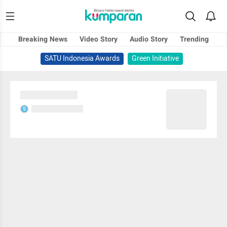
Breaking News
Video Story
Audio Story
Trending
SATU Indonesia Awards
Green Initiative
Sedang memuat...
Sedang memuat...
S