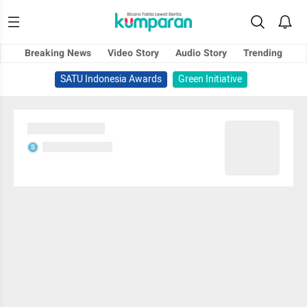
Breaking News
Video Story
Audio Story
Trending
SATU Indonesia Awards
Green Initiative
Sedang memuat...
Sedang memuat...
S