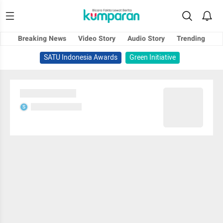
Breaking News
Video Story
Audio Story
Trending
SATU Indonesia Awards
Green Initiative
Sedang memuat...
Sedang memuat...
S