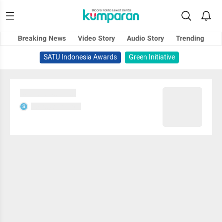
Breaking News
Video Story
Audio Story
Trending
SATU Indonesia Awards
Green Initiative
Sedang memuat...
Sedang memuat...
S