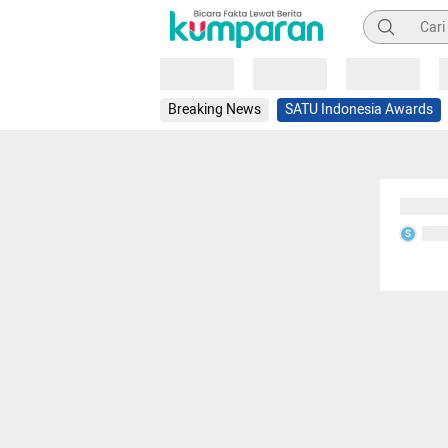
Pencarian
Loading
Loading
Loading
Breaking News
SATU Indonesia Awards
Sedang
Seda
S