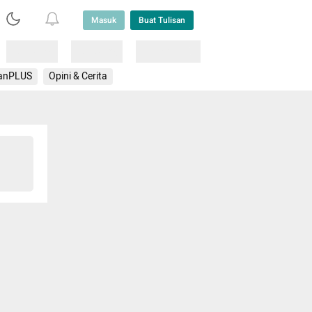
Masuk
Buat Tulisan
Loading
Loading
Lainnya
anPLUS
Opini & Cerita