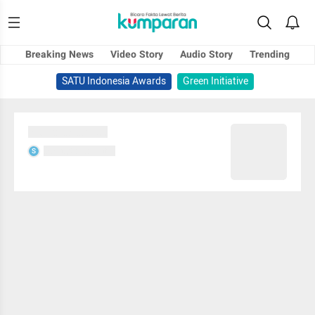
Breaking News
Video Story
Audio Story
Trending
SATU Indonesia Awards
Green Initiative
Sedang memuat...
Sedang memuat...
S