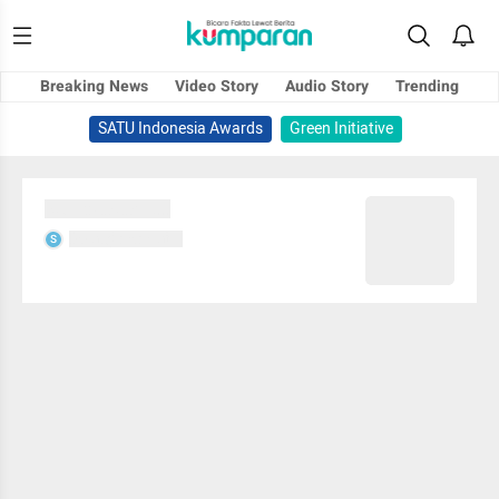
Breaking News
Video Story
Audio Story
Trending
SATU Indonesia Awards
Green Initiative
Sedang memuat...
Sedang memuat...
S