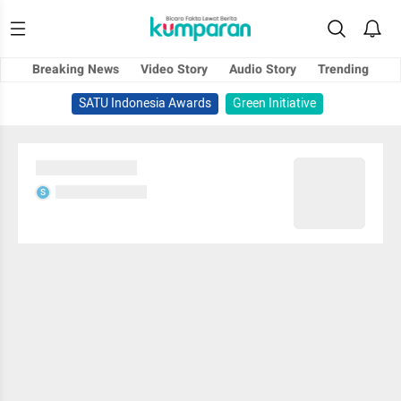
Breaking News
Video Story
Audio Story
Trending
SATU Indonesia Awards
Green Initiative
Sedang memuat...
Sedang memuat...
S