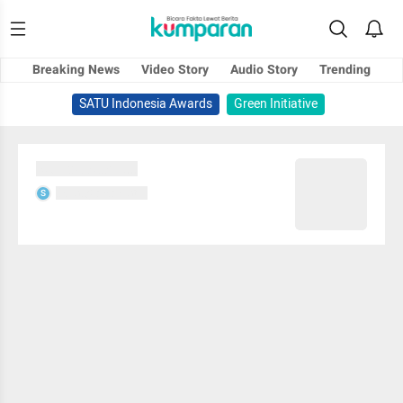
Breaking News
Video Story
Audio Story
Trending
SATU Indonesia Awards
Green Initiative
Sedang memuat...
Sedang memuat...
S