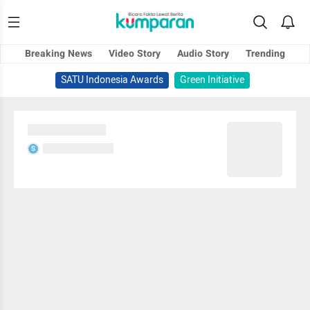
Breaking News
Video Story
Audio Story
Trending
SATU Indonesia Awards
Green Initiative
Sedang memuat...
Sedang memuat...
S