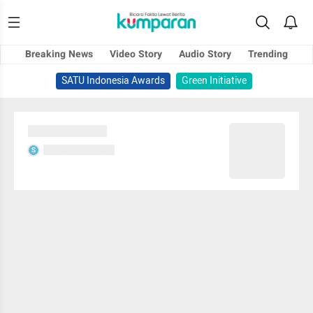
Breaking News
Video Story
Audio Story
Trending
SATU Indonesia Awards
Green Initiative
Sedang memuat...
Sedang memuat...
S