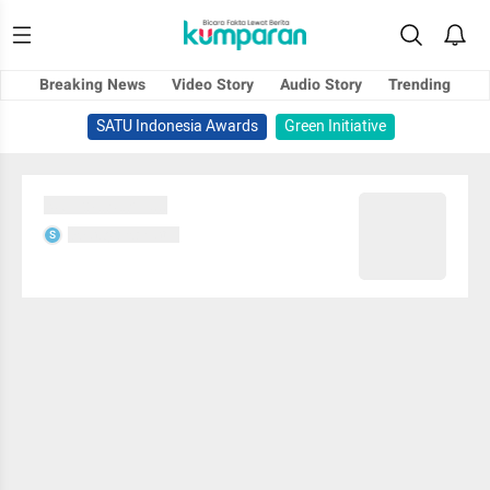
Breaking News
Video Story
Audio Story
Trending
SATU Indonesia Awards
Green Initiative
Sedang memuat...
Sedang memuat...
S