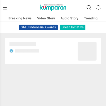
Breaking News
Video Story
Audio Story
Trending
SATU Indonesia Awards
Green Initiative
Sedang memuat...
Sedang memuat...
S