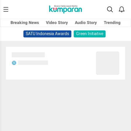
Breaking News
Video Story
Audio Story
Trending
SATU Indonesia Awards
Green Initiative
Sedang memuat...
Sedang memuat...
S