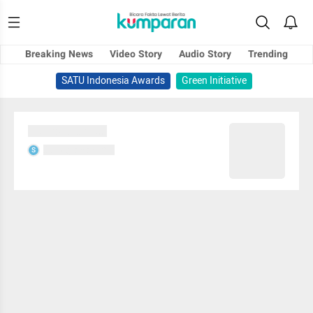
Breaking News
Video Story
Audio Story
Trending
SATU Indonesia Awards
Green Initiative
Sedang memuat...
Sedang memuat...
S