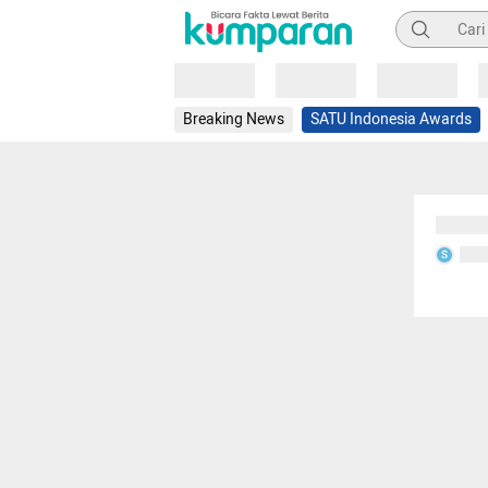
Pencarian
Loading
Loading
Loading
Breaking News
SATU Indonesia Awards
Sedang
Seda
S