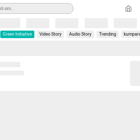
Loading
Loading
Loading
Loading
Loading
Green Initiative
Video Story
Audio Story
Trending
kumpar
 memuat...
ng memuat...