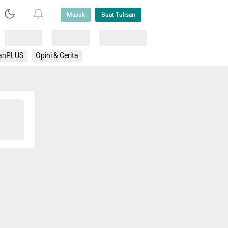
Masuk
Buat Tulisan
Loading
Loading
Lainnya
anPLUS
Opini & Cerita