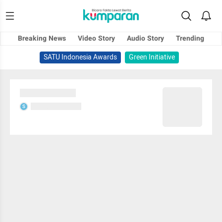
Breaking News
Video Story
Audio Story
Trending
SATU Indonesia Awards
Green Initiative
Sedang memuat...
Sedang memuat...
S