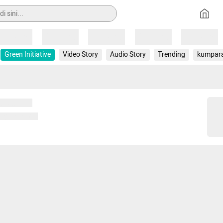
Loading
Loading
Loading
Loading
Loading
Green Initiative
Video Story
Audio Story
Trending
kumpar
 memuat...
ng memuat...