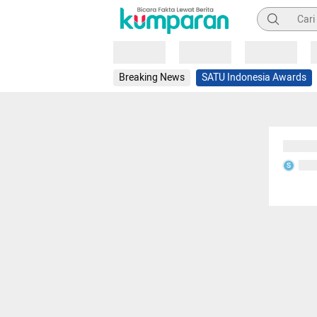
Pencarian
Loading
Loading
Loading
Breaking News
SATU Indonesia Awards
Sedang
Seda
S