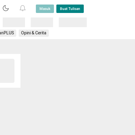
Masuk
Buat Tulisan
Loading
Loading
Lainnya
anPLUS
Opini & Cerita