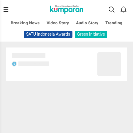
Breaking News
Video Story
Audio Story
Trending
SATU Indonesia Awards
Green Initiative
Sedang memuat...
Sedang memuat...
S