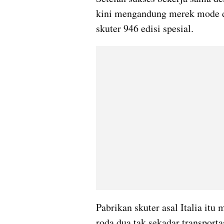
kini mengandung merek mode du
skuter 946 edisi spesial.
Pabrikan skuter asal Italia it
roda dua tak sekadar transportas