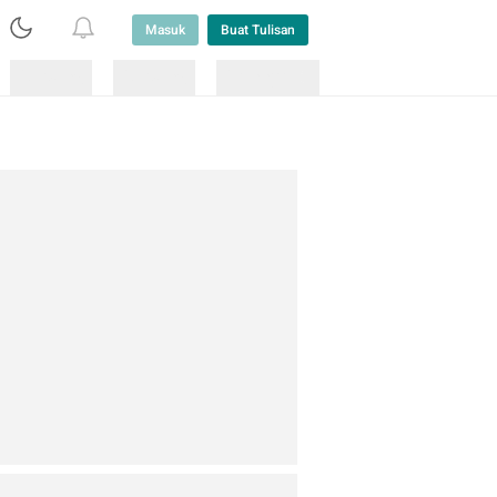
Masuk
Buat Tulisan
Loading
Loading
Lainnya