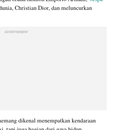
nia, Christian Dior, dan meluncurkan 
ADVERTISEMENT
u memang dikenal menempatkan kendaraan 
i, tapi juga bagian dari gaya hidup 