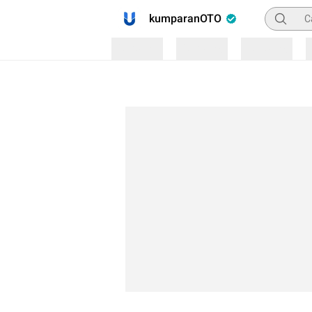
Pencaria
kumparanOTO
Loading
Loading
Loading