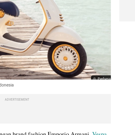
Perbesar
ndonesia
ADVERTISEMENT
engan brand fashion Emporio Armani, 
Vespa 