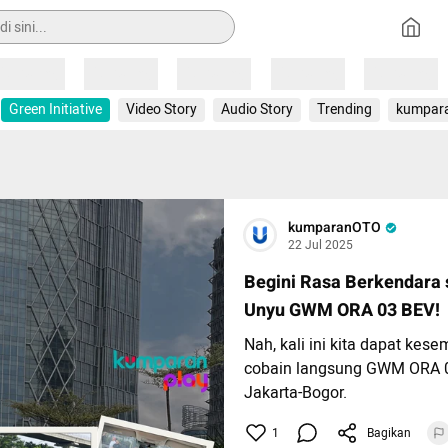
Loading
Loading
Loading
Loading
Loading
Green Initiative
Video Story
Audio Story
Trending
kumpar
kumparanOTO
22 Jul 2025
Begini Rasa Berkendara s
Unyu GWM ORA 03 BEV!
Nah, kali ini kita dapat kes
cobain langsung GWM ORA 0
Jakarta-Bogor.
1
Bagikan
Mobil listrik berparas imut 