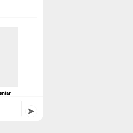
i mobil listrik
harga Rp 375
arta.
nya? Simak On
03 #otomotif
entar