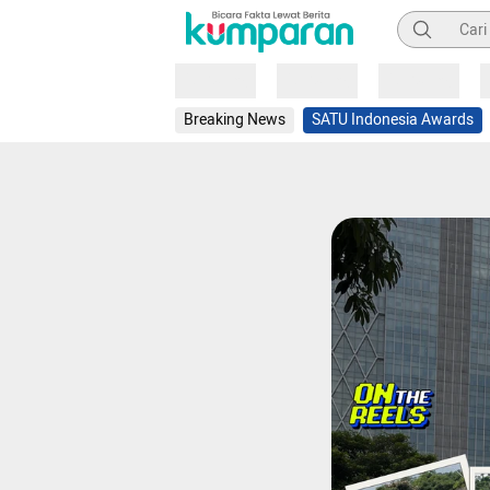
Pencarian
Loading
Loading
Loading
Breaking News
SATU Indonesia Awards