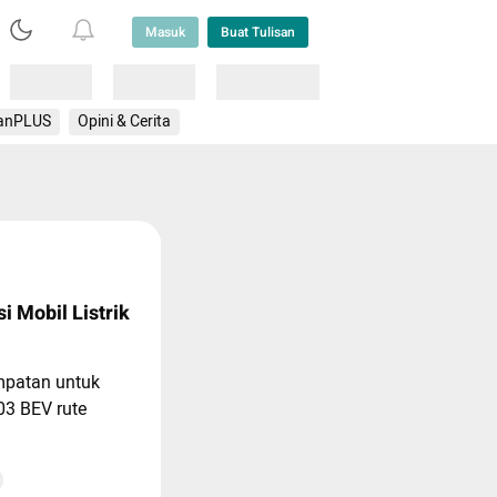
Masuk
Buat Tulisan
Loading
Loading
Lainnya
anPLUS
Opini & Cerita
i Mobil Listrik
empatan untuk
3 BEV rute
ini memberikan