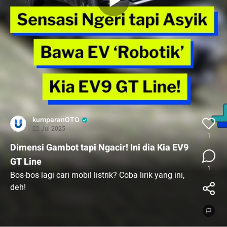
kumparanOTO
22 Jul 2025
1
Dimensi Gambot tapi Ngacir! Ini dia Kia EV9
GT Line
1
Bos-bos lagi cari mobil listrik? Coba lirik yang ini,
deh!
Kia EV9 GT Line menawarkan desain layaknya
mobil yang datang dari masa depan, auto tampil