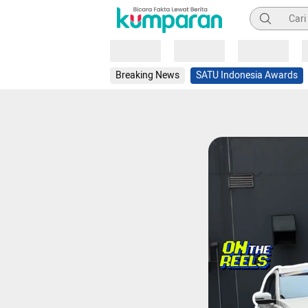
Pencarian
Loading
Loading
Loading
Breaking News
SATU Indonesia Awards