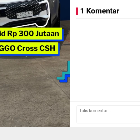
1 Komentar
#onthereels #cherytiggocro
Tulis Komentar