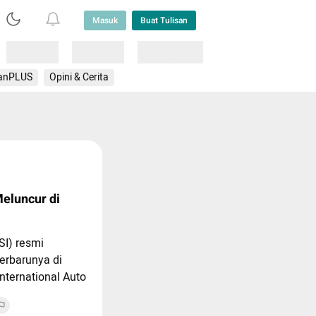
Masuk
Buat Tulisan
Loading
Loading
Lainnya
anPLUS
Opini & Cerita
eluncur di
SI) resmi
erbarunya di
nternational Auto
ery Tiggo Cross