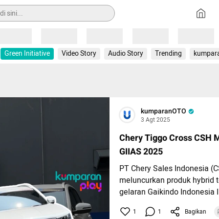
Loading
Loading
Loading
Loading
Loading
Green Initiative
Video Story
Audio Story
Trending
kumpar
kumparanOTO
3 Agt 2025
Chery Tiggo Cross CSH M
GIIAS 2025
PT Chery Sales Indonesia (C
meluncurkan produk hybrid t
gelaran Gaikindo Indonesia I
Show (GIIAS) 2025, yakni Ch
1
1
Bagikan
CSH.