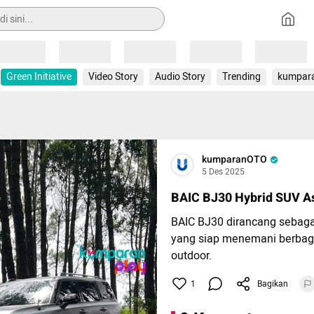
Loading
Loading
Loading
Loading
Loading
Green Initiative
Video Story
Audio Story
Trending
kumpar
kumparanOTO
5 Des 2025
BAIC BJ30 Hybrid SUV As
BAIC BJ30 dirancang sebaga
yang siap menemani berbaga
outdoor.
Beberapa detail kecil justru 
1
Bagikan
seperti Personal Wheel Fend
membantu menerangi area 