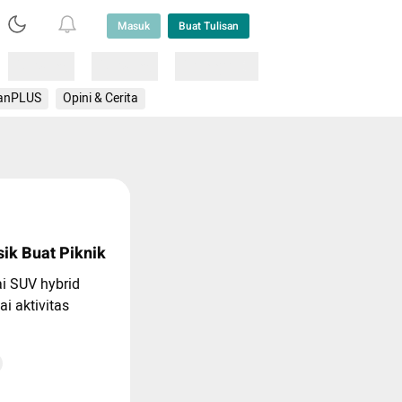
Masuk
Buat Tulisan
Loading
Loading
Lainnya
anPLUS
Opini & Cerita
ik Buat Piknik
i SUV hybrid
i aktivitas
jadi nilai tambah,
er Light yang
samping mobil