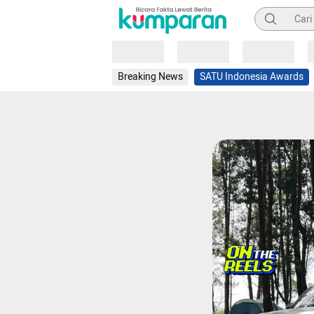
Pencarian
Loading
Loading
Loading
Breaking News
SATU Indonesia Awards