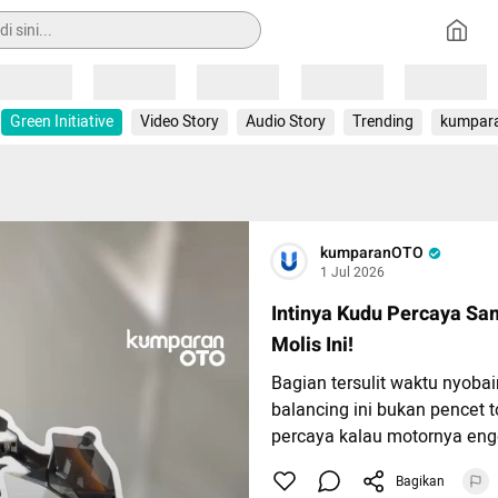
Loading
Loading
Loading
Loading
Loading
Green Initiative
Video Story
Audio Story
Trending
kumpar
kumparanOTO
1 Jul 2026
Intinya Kudu Percaya Sa
Molis Ini!
Bagian tersulit waktu nyobain
balancing ini bukan pencet t
percaya kalau motornya engg
Bagikan
Karena refleks pertama kita