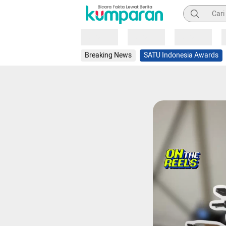
Pencarian
Loading
Loading
Loading
Breaking News
SATU Indonesia Awards