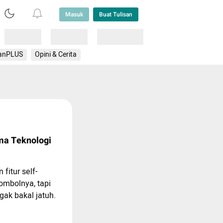
Masuk
Buat Tulisan
Loading
Loading
Lainnya
anPLUS
Opini & Cerita
ma Teknologi
 fitur self-
ombolnya, tapi
ak bakal jatuh.
 pasti mau