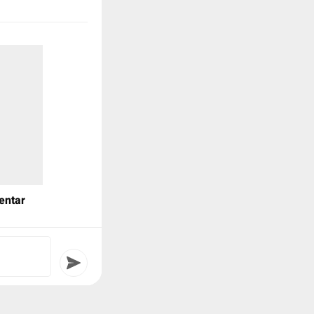
gisi daya ulang
akan Type-C
 ini sudah bisa di
io Evo 160 akan
harga
CBS
entar
BS Nitro
ABS
(OTR) DKI Jakarta
60