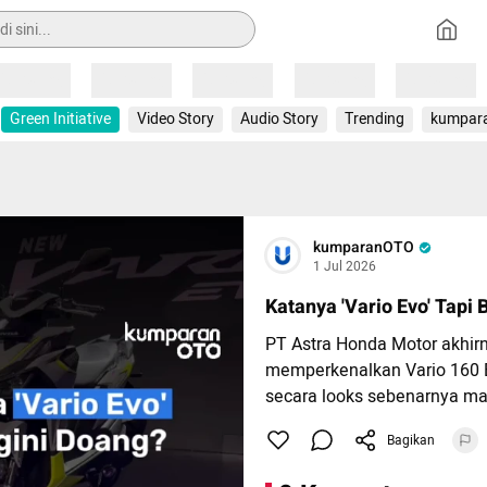
Loading
Loading
Loading
Loading
Loading
Green Initiative
Video Story
Audio Story
Trending
kumpar
kumparanOTO
1 Jul 2026
Katanya 'Vario Evo' Tapi
PT Astra Honda Motor akhir
memperkenalkan Vario 160 Ev
secara looks sebenarnya mas
dengan design Vario sebel
Bagikan
saja beberapa lekukan seper
depan dan bodi samping dibu