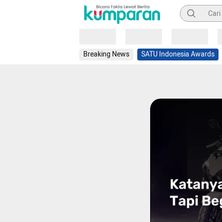
Pencarian
Loading
Loading
Loading
Breaking News
SATU Indonesia Awards