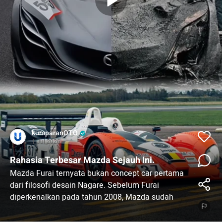
kumparanOTO
1 Jul 2026
Rahasia Terbesar Mazda Sejauh Ini.
Mazda Furai ternyata bukan concept car pertama
dari filosofi desain Nagare. Sebelum Furai
diperkenalkan pada tahun 2008, Mazda sudah
lebih dulu menghadirkan Nagare (2006), Ryuga
(2006), Hakaze (2007), dan Taiki (2007). Furai