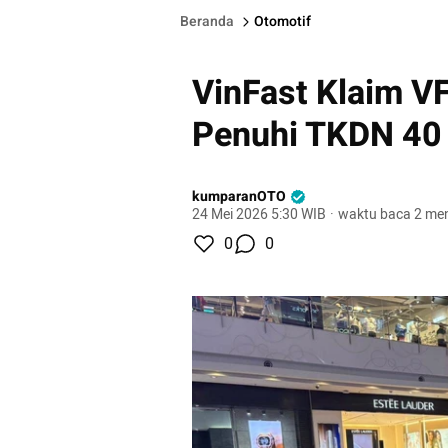
Beranda
Otomotif
VinFast Klaim V
Penuhi TKDN 40
kumparanOTO
24 Mei 2026 5:30 WIB
·
waktu baca 2 men
0
0