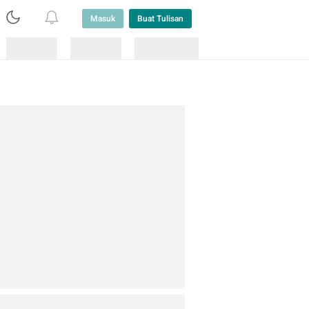
Masuk
Buat Tulisan
Loading
Loading
Lainnya