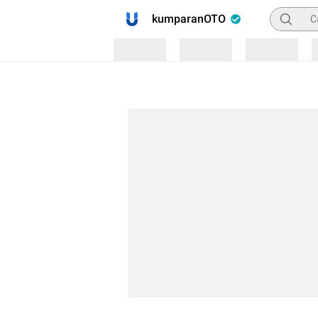
Pencaria
kumparanOTO
Loading
Loading
Loading