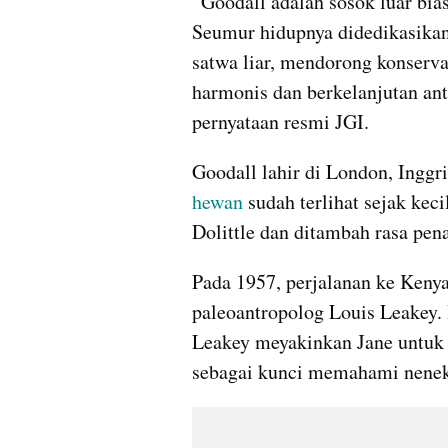
“Goodall adalah sosok luar bia
Seumur hidupnya didedikasika
satwa liar, mendorong konserva
harmonis dan berkelanjutan anta
pernyataan resmi JGI.
hewan
 sudah terlihat sejak keci
Dolittle dan ditambah rasa pen
Pada 1957, perjalanan ke Ken
paleoantropolog Louis Leakey.
Leakey meyakinkan Jane untuk 
sebagai kunci memahami nene