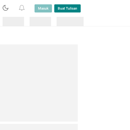
Masuk
Buat Tulisan
Loading
Loading
Lainnya