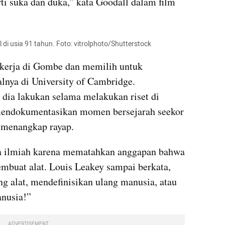
ti suka dan duka,” kata Goodall dalam film 
di usia 91 tahun. Foto: vitrolphoto/Shutterstock
ekerja di Gombe dan memilih untuk 
nya di University of Cambridge. 
 dia lakukan selama melakukan riset di 
mendokumentasikan momen bersejarah seekor 
 menangkap rayap.
 ilmiah karena mematahkan anggapan bahwa 
uat alat. Louis Leakey sampai berkata, 
g alat, mendefinisikan ulang manusia, atau 
nusia!”
ADVERTISEMENT