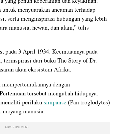
sa yang penuh keberanian dan keyakinan. 
n untuk menyuarakan ancaman terhadap 
si, serta menginspirasi hubungan yang lebih 
ra manusia, hewan, dan alam,” tulis 
Goodall lahir di London, Inggris, pada 3 April 1934. Kecintaannya pada 
l, terinspirasi dari buku The Story of Dr. 
asaran akan ekosistem Afrika.
ya mempertemukannya dengan 
 Pertemuan tersebut mengubah hidupnya. 
meneliti perilaku 
simpanse
 (Pan troglodytes) 
k moyang manusia.
ADVERTISEMENT