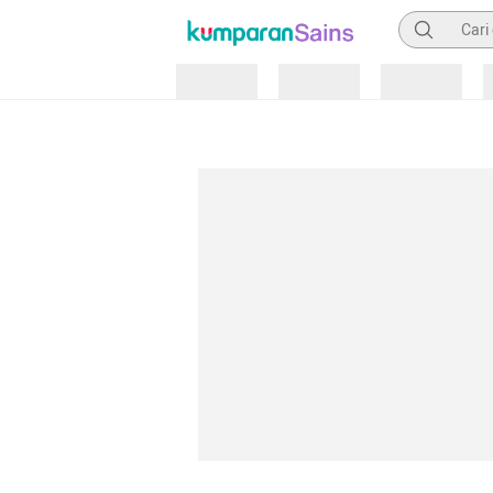
Pencarian
Loading
Loading
Loading