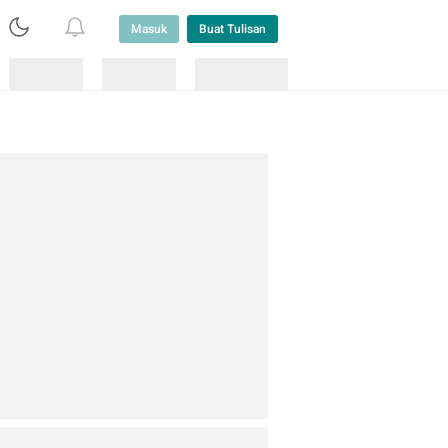
Masuk
Buat Tulisan
Loading
Loading
Lainnya