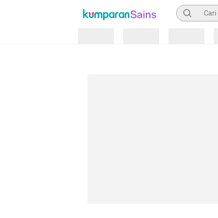
Pencarian
Loading
Loading
Loading